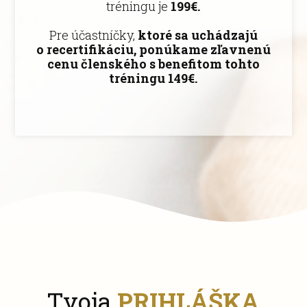
tréningu je
199€.
Pre účastníčky,
ktoré sa uchádzajú
o recertifikáciu, ponúkame zľavnenú
cenu členského s benefitom tohto
tréningu 149€.
Tvoja
PRIHLÁŠKA