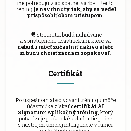
iné potrebujú viac spätnej väzby – tento
tréning
je navrhnutý tak, aby sa vedel
prispôsobiť obom prístupom.
🎥 Stretnutia budú nahrávané
a sprístupnené účastníčkam, ktoré sa
nebudú môcť zúčastniť naživo alebo
si budú chcieť záznam zopakovať.
Certifikát
Po úspešnom absolvovaní tréningu môže
účastníčka získať
certifikát AI
Signature: Aplikačný tréning,
ktorý
potvrdzuje praktické zvládnutie práce
s nástrojmi umelej inteligencie v rámci
konkrétneho zadania.