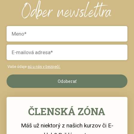
Odber newslettra
Vaše údaje
sú u nás v bezpečí.
Odoberať
ČLENSKÁ ZÓNA
Máš už niektorý z našich kurzov či E-