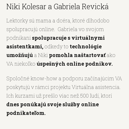
Niki Kolesar a Gabriela Revická
Lektorky sú mama a dcéra, ktoré dlhodobo
spolupracujú online. Gabriela vo svojom
podnikaní
spolupracuje s virtuálnymi
asistentkami,
odkedy to
technológie
umožňujú
a Niki
pomohla naštartovať
ako
VA niekoľko
úspešných online podnikov.
Spoločné know-how a podporu začínajúcim VA
poskytujú v rámci projektu Virtuálna asistencia.
Ich kurzami už prešlo viac než 500 ľudí, ktorí
dnes ponúkajú svoje služby online
podnikateľom.