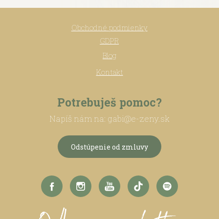
Obchodné podmienky
GDPR
Blog
Kontakt
Potrebuješ pomoc?
Napíš nám na: gabi@e-zeny.sk
Odstúpenie od zmluvy