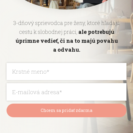
3-dňový sprievodca pre ženy, ktoré hľadajú
cestu k slobodnej práci,
ale potrebujú
úprimne vedieť, či na to majú povahu
a odvahu.
Chcem sa pridať zdarma