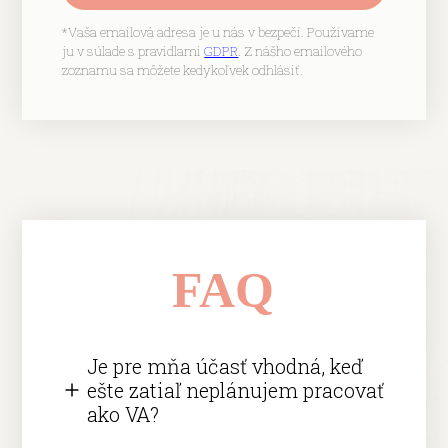
*Vaša emailová adresa je u nás v bezpečí. Používame
ju v súlade s pravidlami
GDPR
. Z nášho emailového
zoznamu sa môžete kedykoľvek odhlásiť.
FAQ
Je pre mňa účasť vhodná, keď
ešte zatiaľ neplánujem pracovať
ako VA?