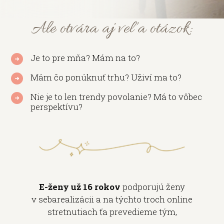
Ale otvára aj veľa otázok:
Je to pre mňa? Mám na to?
Mám čo ponúknuť trhu? Uživí ma to?
Nie je to len trendy povolanie? Má to vôbec
perspektívu?
E-ženy už 16 rokov
podporujú ženy
v sebarealizácii a na týchto troch online
stretnutiach ťa prevedieme tým,