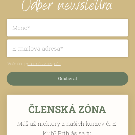
Odber newslettra
Vaše údaje
sú u nás v bezpečí.
Odoberať
ČLENSKÁ ZÓNA
Máš už niektorý z našich kurzov či E-
klub? Prihlás sa tu: