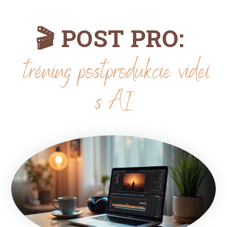
🎬 POST PRO:
tréning postprodukcie videí
s AI