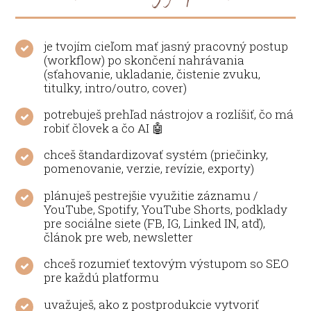
je tvojím cieľom mať jasný pracovný postup
(workflow) po skončení nahrávania
(sťahovanie, ukladanie, čistenie zvuku,
titulky, intro/outro, cover)
potrebuješ prehľad nástrojov a rozlíšiť, čo má
robiť človek a čo AI 🤖
chceš štandardizovať systém (priečinky,
pomenovanie, verzie, revízie, exporty)
plánuješ pestrejšie využitie záznamu /
YouTube, Spotify, YouTube Shorts, podklady
pre sociálne siete (FB, IG, Linked IN, atď),
článok pre web, newsletter
chceš rozumieť textovým výstupom so SEO
pre každú platformu
uvažuješ, ako z postprodukcie vytvoriť