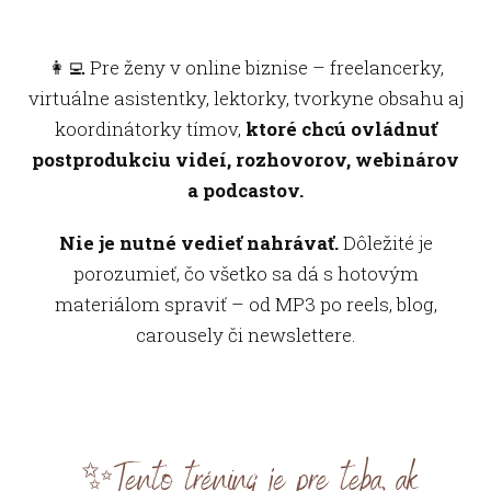
👩‍💻 Pre ženy v online biznise – freelancerky,
virtuálne asistentky, lektorky, tvorkyne obsahu aj
koordinátorky tímov,
ktoré chcú ovládnuť
postprodukciu videí, rozhovorov, webinárov
a podcastov.
Nie je nutné vedieť nahrávať.
Dôležité je
porozumieť, čo všetko sa dá s hotovým
materiálom spraviť – od MP3 po reels, blog,
carousely či newslettere.
✨Tento tréning je pre teba, ak