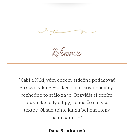
Referencie
"Gabi a Niki, vám chcem srdečne poďakovať
"Kurz PostPro mi ukázal možnosti, ako
za skvelý kurz – aj keď bol časovo náročný,
pracovať s nahratým materiálom. Vďaka
návodom a tipom som pochopila dôležitosť
rozhodne to stálo za to. Obzvlášť si cením
prepojenia rôznych platforiem (newsletter,
praktické rady a tipy, najmä čo sa týka
textov. Obsah tohto kurzu bol naplnený
sociálne siete, webová stránka) pri
propagácii video materiálu. Prínosom bola
na maximum."
práca s „reálnym" videom a tréning
Dana Struhárová
v rôznych platformách. Veľmi mi pomohlo,