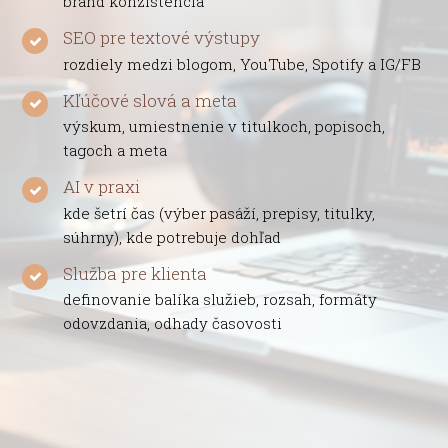
brand konzistencia
SEO pre textové výstupy
rozdiely medzi blogom, YouTube, Spotify a IG/FB
Kľúčové slová a meta
výskum, umiestnenie v titulkoch, popisoch,
tagoch a meta
AI v praxi
kde šetrí čas (výber pasáží, prepisy, titulky,
súhrny), kde potrebuje dohľad
Služba pre klienta
definovanie balíka služieb, rozsah, formáty
odovzdania, odhady časovosti