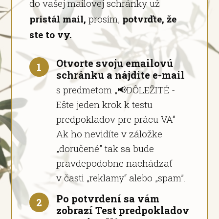
do vašej mailovej schránky už
pristál mail,
prosím,
potvrďte, že
ste to vy.
Otvorte svoju emailovú
1
schránku a nájdite e-mail
s predmetom „📢DÔLEŽITÉ -
Ešte jeden krok k testu
predpokladov pre prácu VA“
Ak ho nevidíte v záložke
„doručené” tak sa bude
pravdepodobne nachádzať
v časti „reklamy“ alebo „spam”.
Po potvrdení sa vám
2
zobrazí Test predpokladov