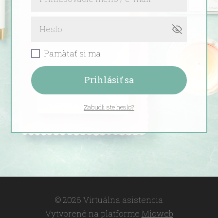
Pamätať si ma
Prihlásiť sa
Zabudli ste heslo?
© 2026 Virtuálna asistencia
Vytvorené na platforme
Mioweb