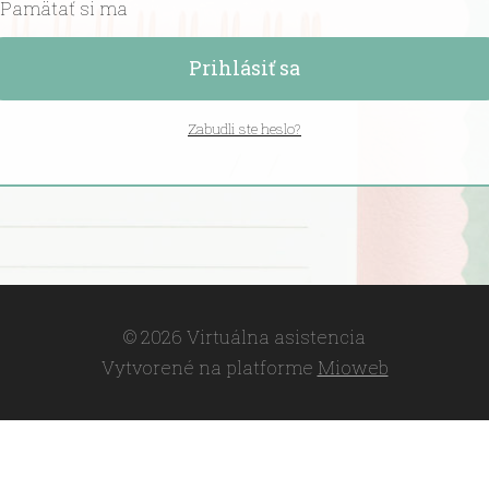
Pamätať si ma
Prihlásiť sa
Zabudli ste heslo?
© 2026 Virtuálna asistencia
Vytvorené na platforme
Mioweb