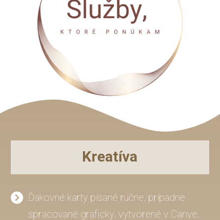
Kreatíva
Ďakovné karty písané ručne, prípadne
spracované graficky, vytvorené v Canve.