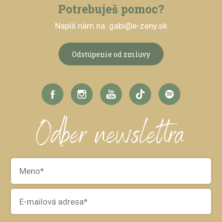
Potrebuješ pomoc?
Napíš nám na: gabi@e-zeny.sk
Odstúpenie od zmluvy
Odber newslettra