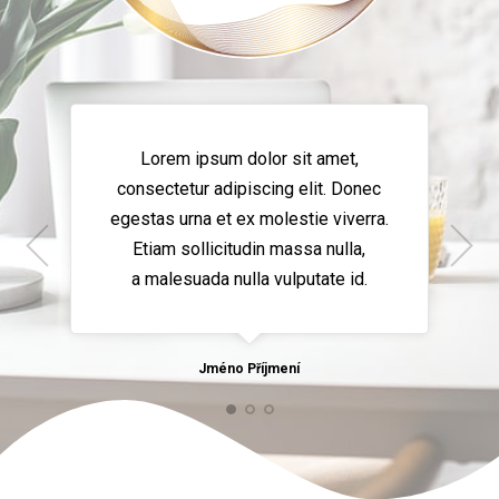
Lorem ipsum dolor sit amet,
consectetur adipiscing elit. Donec
egestas urna et ex molestie viverra.
Etiam sollicitudin massa nulla,
a malesuada nulla vulputate id.
Jméno Příjmení
Jméno Příjmení
Jméno Příjmení