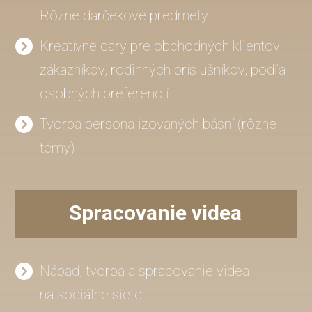
Rôzne darčekové predmety
Kreatívne dary pre obchodných klientov,
zákazníkov, rodinných príslušníkov, podľa
osobných preferencií
Tvorba personalizovaných básní (rôzne
témy)
Spracovanie videa
Nápad, tvorba a spracovanie videa
na sociálne siete