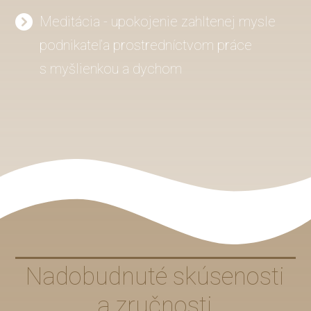
Meditácia - upokojenie zahltenej mysle
podnikateľa prostredníctvom práce
s myšlienkou a dychom
Nadobudnuté skúsenosti
a zručnosti