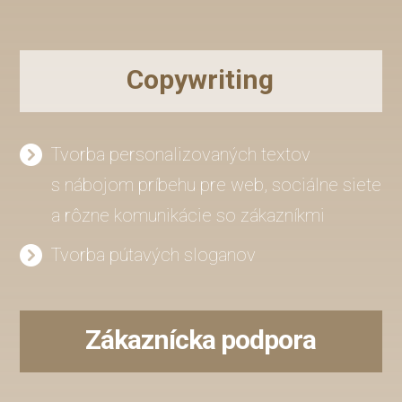
Copywriting
Tvorba personalizovaných textov
s nábojom príbehu pre web, sociálne siete
a rôzne komunikácie so zákazníkmi
Tvorba pútavých sloganov
Zákaznícka podpora