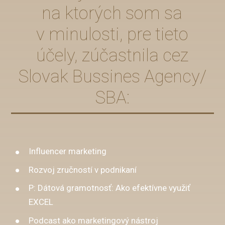
na ktorých som sa
v minulosti, pre tieto
účely, zúčastnila cez
Slovak Bussines Agency/
SBA:
Influencer marketing
Rozvoj zručností v podnikaní
P: Dátová gramotnosť: Ako efektívne využiť
EXCEL
Podcast ako marketingový nástroj