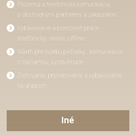
Písomná a telefonická komunikácia
s obchodnými partnermi a zákazníkmi
Vybavovanie a pomocné práce -
telefonicky, online, offline.
Návrh pre tvorbu pečiatky , komunikácia
s tlačiarňou, vyzdvihnutie
Zisťovanie, preverovanie a vybavovanie
na úradoch.
Iné