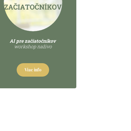
AI pre začiatočníkov
workshop naživo
Viac info