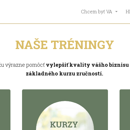
Chcem byť VA
H
NAŠE TRÉNINGY
ôžu výrazne pomôcť
vylepšiť kvality vášho biznis
základného kurzu zručností.