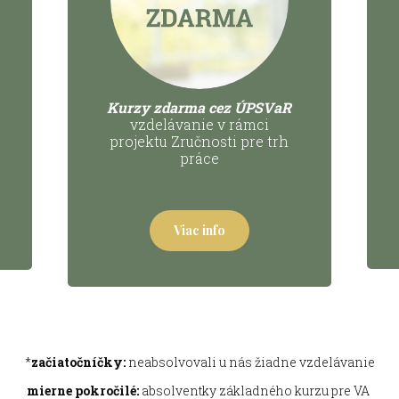
Kurzy zdarma cez ÚPSVaR
vzdelávanie v rámci
projektu Zručnosti pre trh
práce
Viac info
*
začiatočníčky:
neabsolvovali u nás žiadne vzdelávanie
mierne pokročilé:
absolventky základného kurzu pre VA