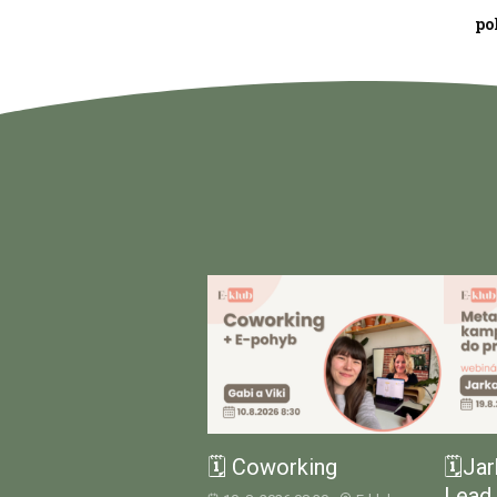
po
🗓️ Coworking
🗓️Ja
Lead