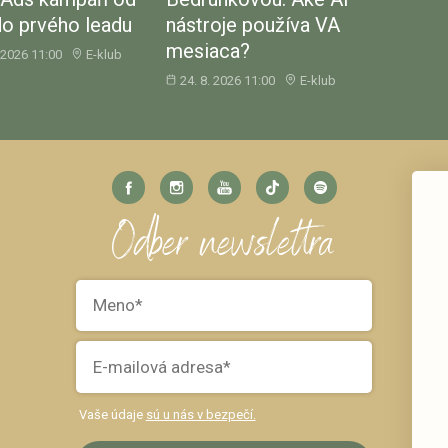
do prvého leadu
nástroje používa VA
mesiaca?
. 2026 11:00
E-klub
24. 8. 2026 11:00
E-klub
Odber newslettra
k
Vaše údaje
sú u nás v bezpečí.