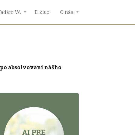
ľadám VA
E-klub
O nás
u po absolvovaní nášho