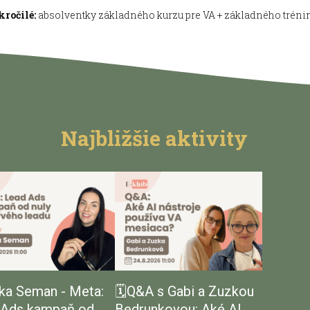
kročilé:
absolventky základného kurzu pre VA + základného tréni
Najbližšie aktivity
rka Seman - Meta:
🗓️Q&A s Gabi a Zuzkou
 Ads kampaň od
Bedrunkovou: Aké AI