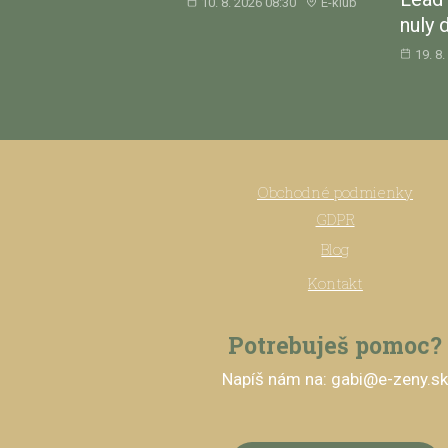
10. 8. 2026 08:30
E-klub
nuly 
19. 8
Obchodné podmienky
GDPR
Blog
Kontakt
Potrebuješ pomoc?
Napíš nám na: gabi@e-zeny.s