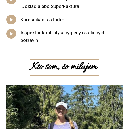
iDoklad alebo SuperFaktúra
Komunikácia s ľuďmi
Inšpektor kontroly a hygieny rastlinných
potravín
Kto som, čo milujem