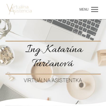
MENU
Ing. Katarína
Turčanová
VIRTUÁLNA ASISTENTKA