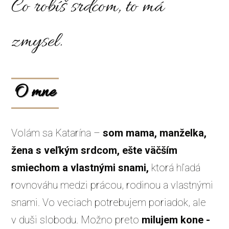
Čo robíš srdcom, to má
zmysel.
O mne
Volám sa Katarína –
som mama, manželka,
žena s veľkým srdcom, ešte väčším
smiechom a vlastnými snami,
ktorá hľadá
rovnováhu medzi prácou, rodinou a vlastnými
snami. Vo veciach potrebujem poriadok, ale
v duši slobodu. Možno preto
milujem kone -