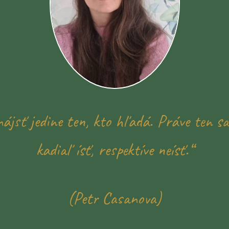
ájsť jedine ten, kto hľadá. Práve ten s
kadiaľ ísť, respektíve neísť.“
(Petr Casanova)