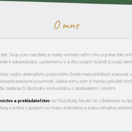
O mne
tí. Svoju rolu manželky a matky vnímam veľmi silno a práve toto vn
die k sebarealizácii, uvedomeniu si a žitiu svojich hodnôt a svojej identi
čas svojho doterajšieho pracovného života mala príležitosť pracovať v
definované pracovné povinnosti. Vďaka tomu som si mohla vyskúšať rôzn
jšie zadania či obchodnú komunikáciu s dodávateľmi i klientmi.
níctvo a prekladateľstvo
na Filozofickej fakulte UK v Bratislave so šp
reklady a práca s jazykom sú mojou srdcovkou a prácu virtuálnej asist