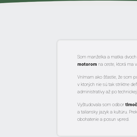
Som manželka a matka dvoch de
motorom
na ceste, ktorá ma ve
Vnímam ako šťastie, že som po
v ktorých nie sú tak striktne 
administratívy až po technicke
Vyštudovala som odbor
tlmoč
a taliansky jazyk a kultúru. P
obohatenie a posun vpred.