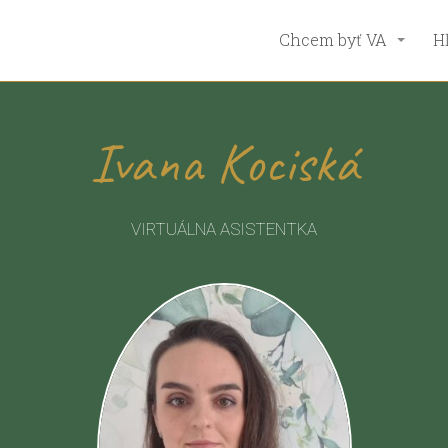
Chcem byť VA
H
Ivana Kociská
VIRTUÁLNA ASISTENTKA