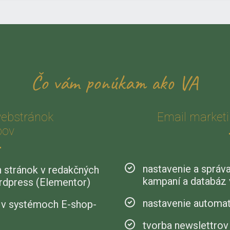
Čo vám ponúkam ako VA
webstránok
Email marketi
pov
nastavenie a správ
 stránok v redakčných
kampaní a databáz
dpress (Elementor)
nastavenie automa
 v systémoch E-shop-
tvorba newslettrov