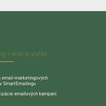
ng + drobná grafika
a email-marketingových
 v SmartEmailingu
tizácie emailových kampaní