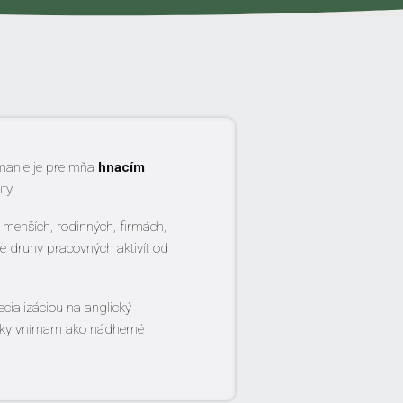
ímanie je pre mňa
hnacím
ty.
 menších, rodinných, firmách,
e druhy pracovných aktivít od
ecializáciou na anglický
entky vnímam ako nádherné