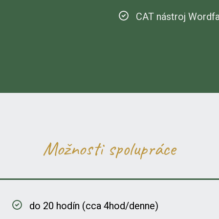
CAT nástroj Wordf
Možnosti spolupráce
do 20 hodín (cca 4hod/denne)