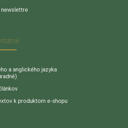
e newslettre
statné
eho a anglického jazyka
úradné)
článkov
textov k produktom e-shopu