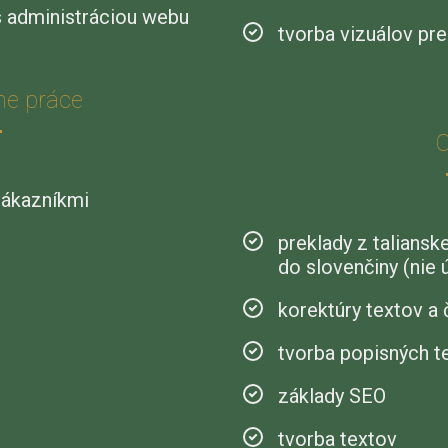
s administráciou webu
tvorba vizuálov pr
ne práce
O
zákazníkmi
preklady z taliansk
do slovenčiny (nie 
korektúry textov a 
tvorba popisných 
základy SEO
tvorba textov