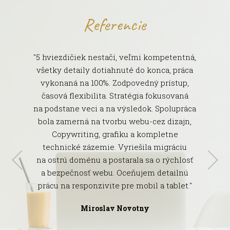
Referencie
"5 hviezdičiek nestačí, veľmi kompetentná,
všetky detaily dotiahnuté do konca, práca
vykonaná na 100%. Zodpovedný prístup,
časová flexibilita. Stratégia fokusovaná
na podstane veci a na výsledok. Spolupráca
Michaela Vajova
bola zamerná na tvorbu webu-cez dizajn,
Gabriela Revická
Copywriting, grafiku a kompletne
technické zázemie. Vyriešila migráciu
na ostrú doménu a postarala sa o rýchlosť
a bezpečnosť webu. Oceňujem detailnú
prácu na responzivite pre mobil a tablet."
Jaroslava Ondrisková
Miroslav Novotny