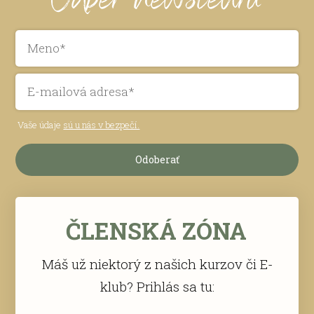
Odber newslettra
Vaše údaje
sú u nás v bezpečí.
Odoberať
ČLENSKÁ ZÓNA
Máš už niektorý z našich kurzov či E-
klub? Prihlás sa tu: