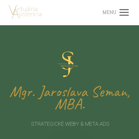
MENU
Mgr. Jaroslava Seman,
MBA.
STRATEGICKÉ WEBY & META ADS