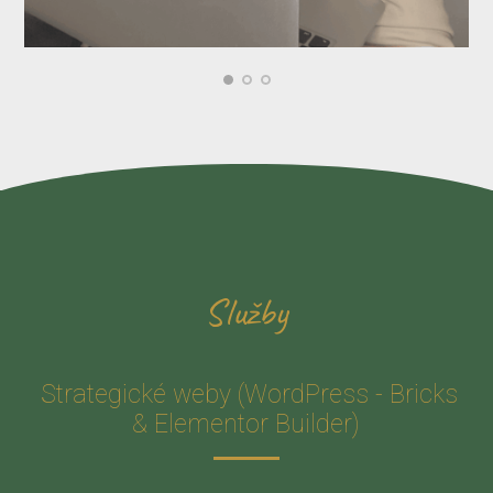
Služby
Strategické weby (WordPress - Bricks
& Elementor Builder)