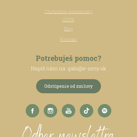
Obchodné podmienky
GDPR
Blog
Kontakt
Potrebuješ pomoc?
Napíš nám na: gabi@e-zeny.sk
Odstúpenie od zmluvy