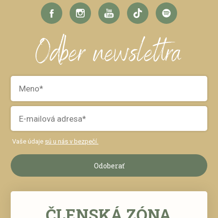
Odber newslettra
Vaše údaje
sú u nás v bezpečí.
Odoberať
ČLENSKÁ ZÓNA