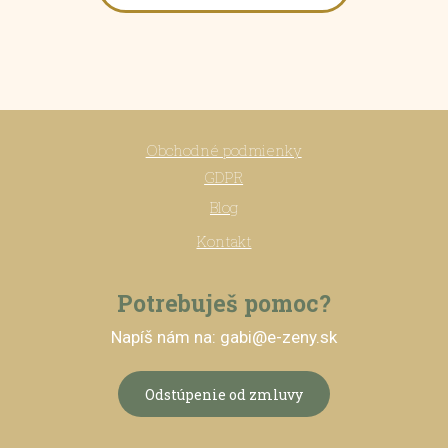
Obchodné podmienky
GDPR
Blog
Kontakt
Potrebuješ pomoc?
Napíš nám na: gabi@e-zeny.sk
Odstúpenie od zmluvy