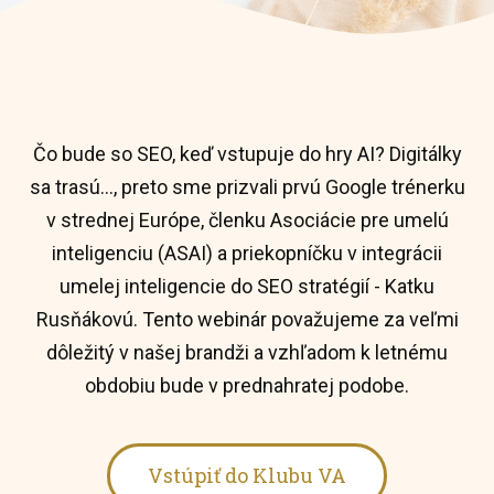
Čo bude so SEO, keď vstupuje do hry AI? Digitálky
sa trasú…, preto sme prizvali prvú Google trénerku
v strednej Európe, členku Asociácie pre umelú
inteligenciu (ASAI) a priekopníčku v integrácii
umelej inteligencie do SEO stratégií - Katku
Rusňákovú. Tento webinár považujeme za veľmi
dôležitý v našej brandži a vzhľadom k letnému
obdobiu bude v prednahratej podobe.
Vstúpiť do Klubu VA