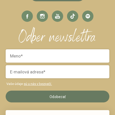
Odber newslettra
Vaše údaje
sú u nás v bezpečí.
Odoberať