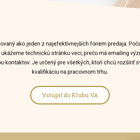
žovaný ako jeden z najefektívnejších foriem predaja. P
si ukážeme technickú stránku veci, prečo má emailing vý
kontaktov. Je určený pre všetkých, ktorí chcú rozšíriť s
kvalifikáciu na pracovnom trhu.
Vstúpiť do Klubu VA