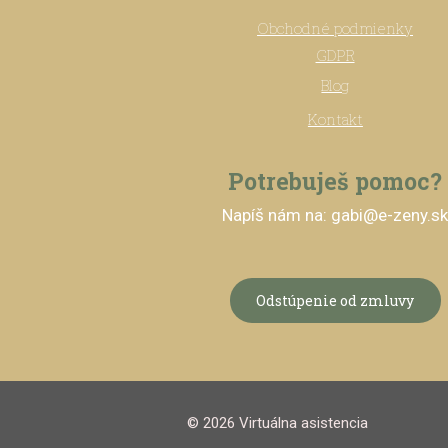
Obchodné podmienky
GDPR
Blog
Kontakt
Potrebuješ pomoc?
Napíš nám na: gabi@e-zeny.s
Odstúpenie od zmluvy
© 2026 Virtuálna asistencia