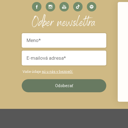
Odber newslettra
k
Vaše údaje
sú u nás v bezpečí.
Odoberať