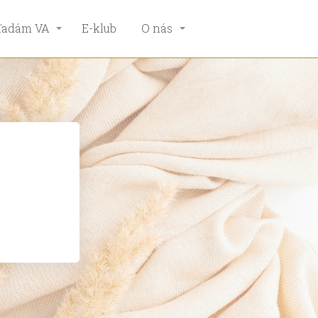
ľadám VA
E-klub
O nás