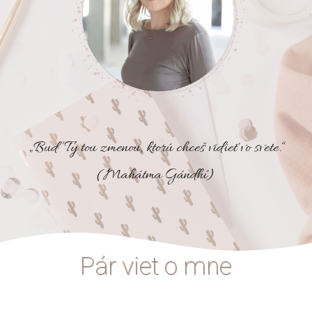
„Buď Ty tou zmenou, ktorú chceš vidieť vo svete.“
(Mahátma Gándhí)
Pár viet o mne