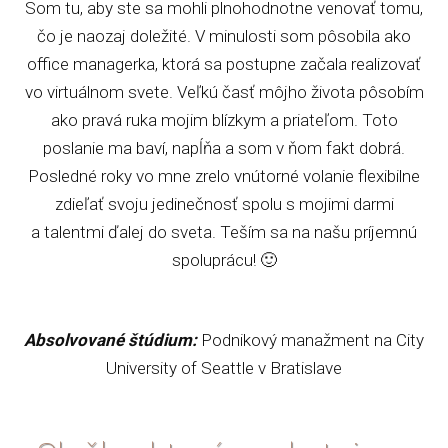
Som tu, aby ste sa mohli plnohodnotne venovať tomu,
čo je naozaj doležité. V minulosti som pôsobila ako
office managerka, ktorá sa postupne začala realizovať
vo virtuálnom svete. Veľkú časť môjho života pôsobím
ako pravá ruka mojim blízkym a priateľom. Toto
poslanie ma baví, napĺňa a som v ňom fakt dobrá.
Posledné roky vo mne zrelo vnútorné volanie flexibilne
zdieľať svoju jedinečnosť spolu s mojimi darmi
a talentmi ďalej do sveta. Teším sa na našu príjemnú
spoluprácu! 🙂
Absolvované štúdium:
Podnikový manažment na City
University of Seattle v Bratislave