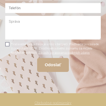
*Vaša emailová adresa je u nás v bezpečí. Používame ju v súlade
s pravidlami GDPR. Z nášho emailového zoznamu sa môžete
kedykoľvek odhlásiť.
Zásady spracovania osobných údajov
Odoslať
Obchodné podmienky