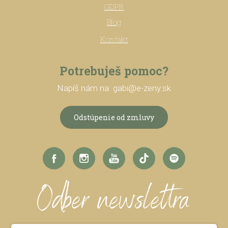
GDPR
Blog
Kontakt
Potrebuješ pomoc?
Napíš nám na: gabi@e-zeny.sk
Odstúpenie od zmluvy
Odber newslettra