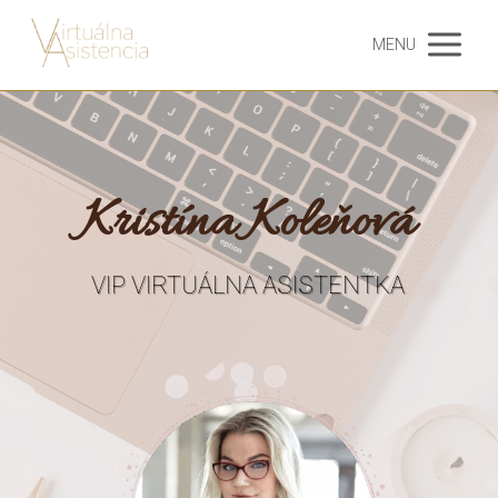
MENU
Kristína Koleňová
VIP VIRTUÁLNA ASISTENTKA