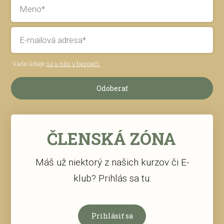
Vaše údaje
sú u nás v bezpečí.
Odoberať
ČLENSKÁ ZÓNA
Máš už niektorý z našich kurzov či E-
klub? Prihlás sa tu:
Prihlásiť sa