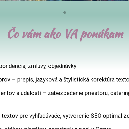
Čo vám ako VA ponúkam
špondencia, zmluvy, objednávky
rov – prepis, jazyková a štylistická korektúra text
entov a udalostí – zabezpečenie priestoru, caterin
 textov pre vyhľadávače, vytvorenie SEO optimali