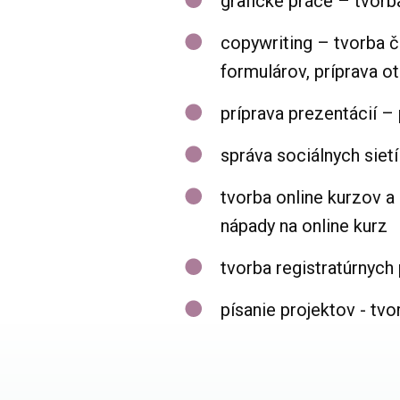
grafické práce – tvorb
copywriting – tvorba č
formulárov, príprava o
príprava prezentácií –
správa sociálnych sie
tvorba online kurzov a
nápady na online kurz
tvorba registratúrnych
písanie projektov - tv