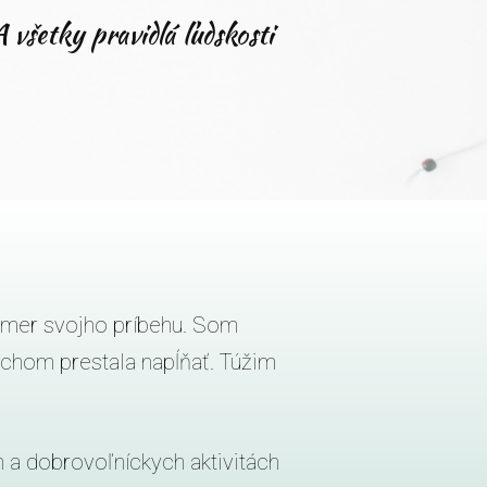
A všetky pravidlá ľudskosti
 smer svojho príbehu. Som
chom prestala napĺňať. Túžim
 a dobrovoľníckych aktivitách