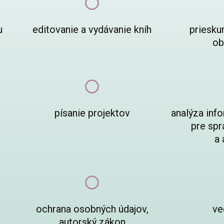
u
editovanie a vydávanie kníh
priesku
ob
písanie projektov
analýza inf
pre spr
a 
ochrana osobných údajov,
ve
autorský zákon