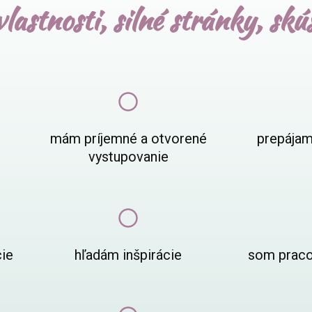
lastnosti, silné stránky, skú
mám príjemné a otvorené
prepájam
vystupovanie
cie
hľadám inšpirácie
som praco