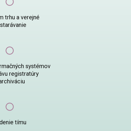
m trhu a verejné
starávanie
ormačných systémov
ávu registratúry
archiváciu
denie tímu