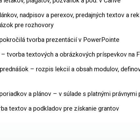
a letákov, plagátov, pozvánok a pod. v Canve
lánkov, nadpisov a perexov, predajných textov a rek
tázok pre rozhovory
 pokročilá tvorba prezentácií v PowerPointe
tí – tvorba textových a obrázkových príspevkov na
 prednášok – rozpis lekcií a obsah modulov, defino
 poriadkov a plánov – v súlade s platnými právnymi
orba textov a podkladov pre získanie grantov