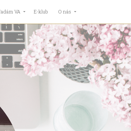
ľadám VA
E-klub
O nás