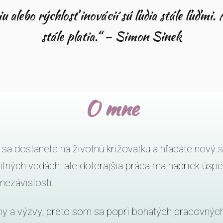
 alebo rýchlosť inovácií sú ľudia stále ľuďmi. 
stále platia.“ – Simon Sinek
O mne
 sa dostanete na životnú križovatku a hľadáte nový
tných vedách, ale doterajšia práca ma napriek úspe
nezávislosti.
y a výzvy, preto som sa popri bohatých pracovných