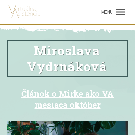
MENU
Miroslava
Vydrnáková
Článok o Mirke ako VA
mesiaca október