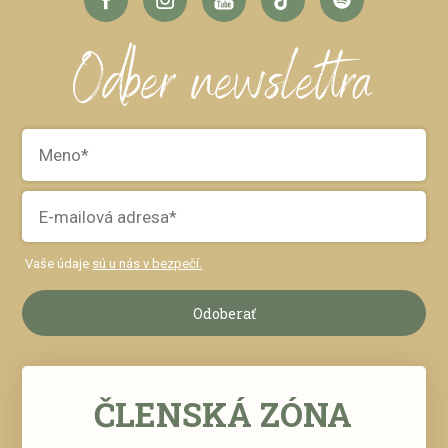
Odber newslettra
Vaše údaje
sú u nás v bezpečí.
Odoberať
ČLENSKÁ ZÓNA