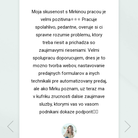
Moja skusenost s Mirkinou pracou je
velmi pozitivna⭐️⭐️⭐️ Pracuje
spolahlivo, pedantne, overuje si ci
spravne rozumie problemu, ktory
treba riesit a prichadza so
zaujimavymi rieseniami. Velmi
spolupracu doporucujem, dnes je to
mozno tvorba webov, nastavovanie
predajnych formularov a inych
technikalii pre automatizovany predaj,
Gabriela Revická
Zakladateľka projektu Virtuálne asistentky
ale ako Mirku poznam, uz teraz ma
& E-ženy
Daniel Werner
v kufriku zrucnosti dalsie zaujimave
EMEA Server Product Line Management
sluzby, ktorymi vas vo vasom
Director, Dell s.r.o.
Mária Melková
Paul Arts
ISG Merchandising Director (EMEA, APJ,
podnikani dokaze podporit🏄‍♀️
Oldřich Kovář
EMEA Server Field Marketing Director
LATAM), Dell s.r.o.
Old & Rich | Prvý & jediný finančný poradca
v sektore starobného dôchodkového
sporenia s licenciou NBS | Finfluencer #2
Libuška Debská
🇸🇰