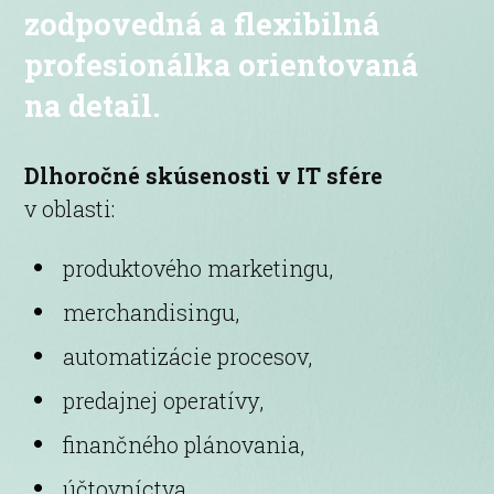
zodpovedná a flexibilná
profesionálka orientovaná
na detail.
Dlhoročné skúsenosti v IT sfére
v oblasti:
produktového marketingu,
merchandisingu,
automatizácie procesov,
predajnej operatívy,
finančného plánovania,
účtovníctva.