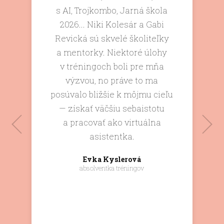
s AI, Trojkombo, Jarná škola
2026... Niki Kolesár a Gabi
Revická sú skvelé školiteľky
a mentorky. Niektoré úlohy
Veronika Tarhovická
v tréningoch boli pre mňa
virtuálna asistentka
výzvou, no práve to ma
Alena Pivarčiová
posúvalo bližšie k môjmu cieľu
absolventka tréningu
— získať väčšiu sebaistotu
a pracovať ako virtuálna
Miriam Halasová
asistentka.
absolventka tréningu
Evka Kyslerová
absolventka tréningov