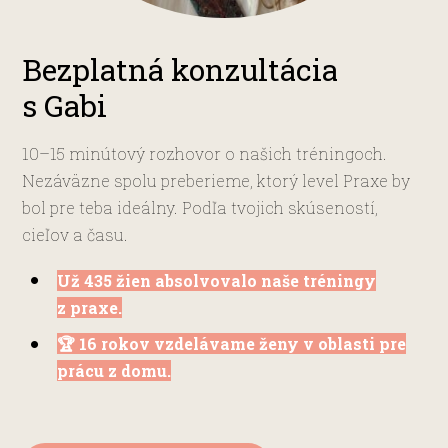
Bezplatná konzultácia
s Gabi
10–15 minútový rozhovor o našich tréningoch.
Nezáväzne spolu preberieme, ktorý level Praxe by
bol pre teba ideálny. Podľa tvojich skúseností,
cieľov a času.
Už 435 žien absolvovalo naše tréningy
z praxe.
🏆 16 rokov vzdelávame ženy v oblasti pre
prácu z domu.