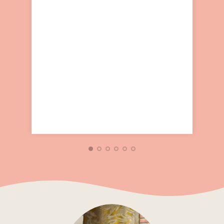
Denisa Pittnerová
absolventka tréningu
Janka Vašinová
virtuálna asistentka