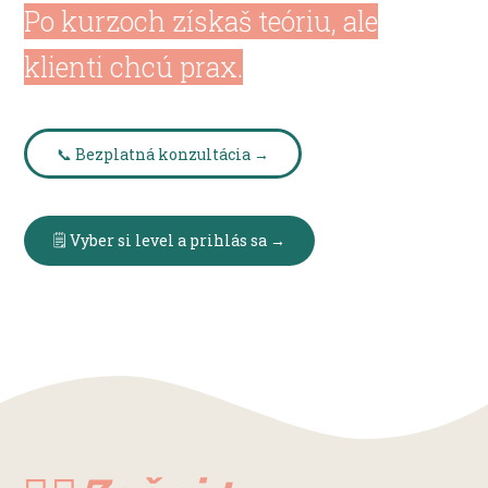
Po kurzoch získaš teóriu, ale
klienti chcú prax.
📞 Bezplatná konzultácia →
🗒️ Vyber si level a prihlás sa →