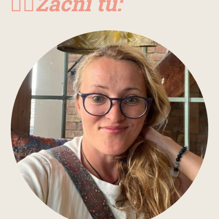
👉🏼Začni tu: