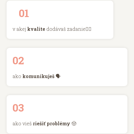
01
v akej
kvalite
dodávaš zadanie👌🏼
02
ako
komunikuješ
🗣️
03
ako vieš
riešiť problémy
🤠