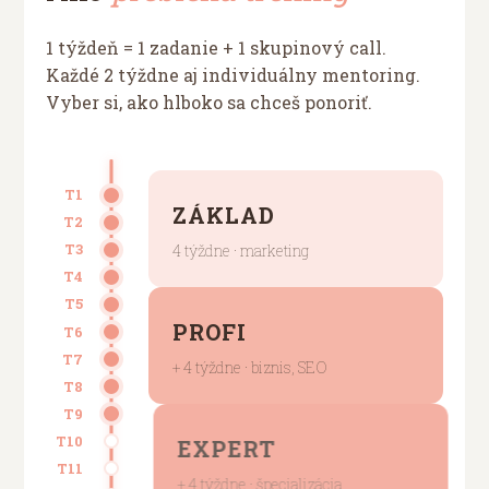
1 týždeň = 1 zadanie + 1 skupinový call.
Každé 2 týždne aj individuálny mentoring.
Vyber si, ako hlboko sa chceš ponoriť.
T1
ZÁKLAD
T2
T3
4 týždne · marketing
T4
T5
PROFI
T6
T7
+ 4 týždne · biznis, SEO
T8
T9
T10
EXPERT
T11
+ 4 týždne · špecializácia