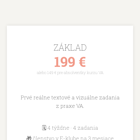
ZÁKLAD
199 €
alebo 149 € pre absolventky kurzu VA
Prvé reálne textové a vizuálne zadania
z praxe VA.
🗓️ 4 týždne · 4 zadania
🎁 členstvo v E-klube na 3 mesiace