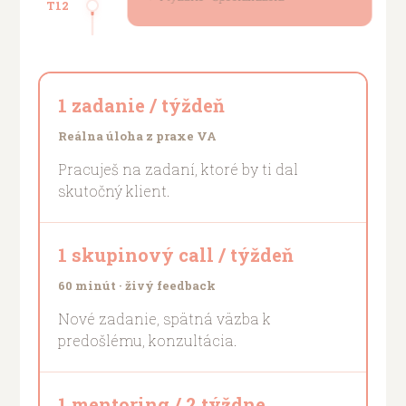
T12
1 zadanie / týždeň
Reálna úloha z praxe VA
Pracuješ na zadaní, ktoré by ti dal
skutočný klient.
1 skupinový call / týždeň
60 minút · živý feedback
Nové zadanie, spätná väzba k
predošlému, konzultácia.
1 mentoring / 2 týždne