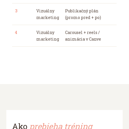
3
Vizuálny
Publikačný plán
marketing
(promo pred + po)
4
Vizuálny
Carousel + reels /
marketing
animácia v Canve
Ako
prebieha tréning