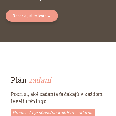
Rezervuj si miesto →
Plán
zadaní
Pozri si, aké zadania ťa čakajú v každom
leveli tréningu.
Práca s AI je súčasťou každého zadania.