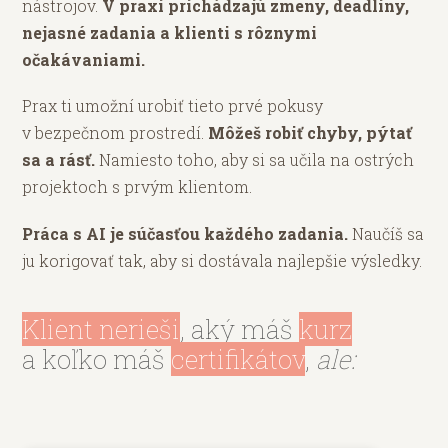
nástrojov.
V praxi prichádzajú zmeny, deadliny,
nejasné zadania a klienti s rôznymi
očakávaniami.
Prax ti umožní urobiť tieto prvé pokusy
v bezpečnom prostredí.
Môžeš robiť chyby, pýtať
sa a rásť.
Namiesto toho, aby si sa učila na ostrých
projektoch s prvým klientom.
Práca s AI je súčasťou každého zadania.
Naučíš sa
ju korigovať tak, aby si dostávala najlepšie výsledky.
Klient nerieši
, aký máš
kurz
a koľko máš
certifikátov
,
ale: