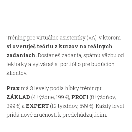
Tréning pre virtuálne asistentky (VA), v ktorom
si overuješ teóriu z kurzov na reálnych
zadaniach.
Dostaneš zadania, spätnú väzbu od
lektorky a vytváraš si portfólio pre budúcich
klientov.
Prax
má 3 levely podľa hĺbky tréningu:
ZÁKLAD
(4 týždne, 199 €),
PROFI
(8 týždňov,
399 €) a
EXPERT
(12 týždňov, 599 €). Každý level
pridá nové zručnosti k predchádzajúcim.