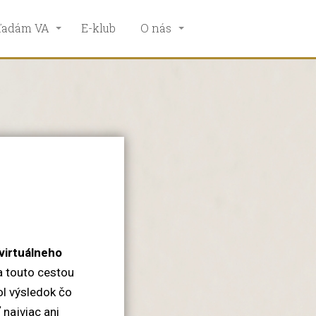
ľadám VA
E-klub
O nás
 virtuálneho
a touto cestou
ol výsledok čo
 najviac ani