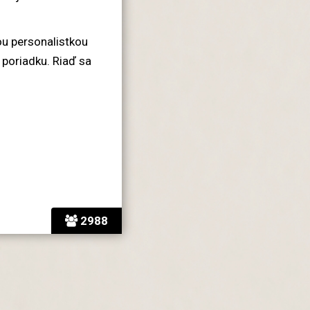
kou personalistkou
 poriadku. Riaď sa
2988