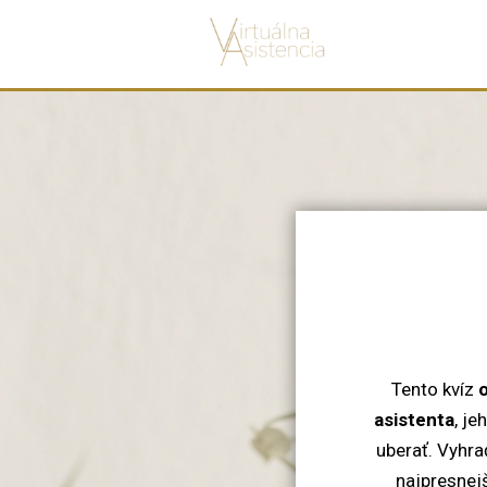
Tento kvíz
o
asistenta
, je
uberať. Vyhra
najpresnejš