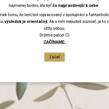
najmenej bodov, ale byť
čo najpravdivejší k sebe.
riek tomu, že test bol vypracovaný v spolupráci s fantastic
ou,
výsledok je orientačný.
Ak s ním nebudeš súznieť, je to v
vždy sebou.
Držíme palce! 🙂
ZAČÍNAME: