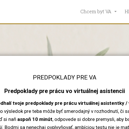
Chcem byť VA
H
PREDPOKLADY PRE VA
Predpoklady pre prácu vo virtuálnej asistencii
dhalí tvoje predpoklady pre prácu virtuálnej asistentky /
ho výsledok pre teba môže byť smerodajný v rozhodnutí, či s
ď si naň
aspoň 10 minút
, odpovede si dobre premysli, aby b
í. Bodmi sa nenechaj ovplyvňovať, ambíciou testu nie je mať