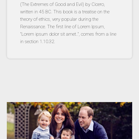
(The Extremes of Good and Evil) by Cicero,
written in 45 BC. This book is a treatise on the
theory of ethics, very popular during the
Renaissance. The first line of Lorem Ipsum,
"Lorem ipsum dolor sit amet..", comes from a line
in section 1.10.32.