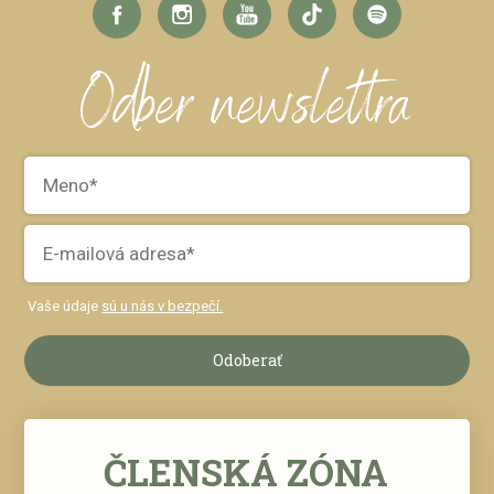
Odber newslettra
Vaše údaje
sú u nás v bezpečí.
Odoberať
ČLENSKÁ ZÓNA