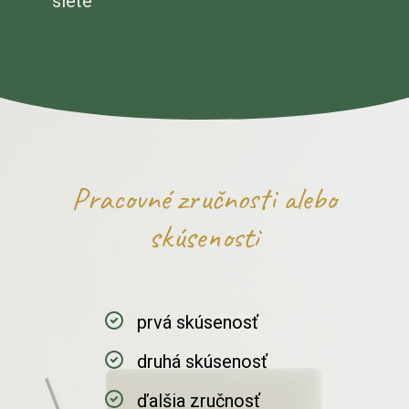
siete
Pracovné zručnosti alebo
skúsenosti
prvá skúsenosť
druhá skúsenosť
ďalšia zručnosť