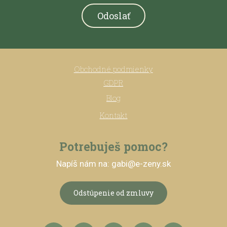
Odoslať
Obchodné podmienky
GDPR
Blog
Kontakt
Potrebuješ pomoc?
Napíš nám na: gabi@e-zeny.sk
Odstúpenie od zmluvy