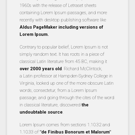
1960s with the release of Letraset sheets
containing Lorem Ipsum passages, and more
recently with desktop publishing software like
Aldus PageMaker including versions of
Lorem Ipsum.
Contrary to popular belief, Lorem Ipsum is not
simply random text. It has roots in a piece of
classical Latin literature from 45 BC, making it
over 2000 years old
. Richard McClintock,
a Latin professor at Hampden-Sydney College in
Virginia, looked up one of the more obscure Latin
words, consectetur, from a Lorem Ipsum
passage, and going through the cites of the word
in classical literature, discovered
the
undoubtable source
.
Lorem Ipsum comes from sections 1.10.32 and
1.10.33 of
"de Finibus Bonorum et Malorum"