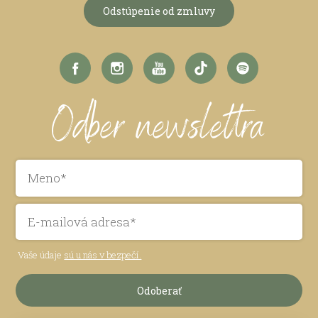
Odstúpenie od zmluvy
Odber newslettra
Vaše údaje
sú u nás v bezpečí.
Odoberať