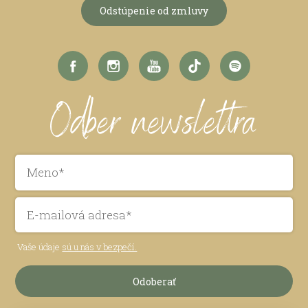
Odstúpenie od zmluvy
Odber newslettra
Vaše údaje
sú u nás v bezpečí.
Odoberať