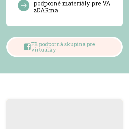
podporné materiály pre VA
zDARma
FB podporná skupina pre
virtuálky