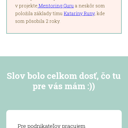
v projekte
Mentoring Guru
a neskôr som
položila základy tímu
Kataríny Runy
, kde
som pôsobila 2 roky.
Slov bolo celkom dosť, čo tu
pre vás mám :))
Pre podnikateľov pracujem