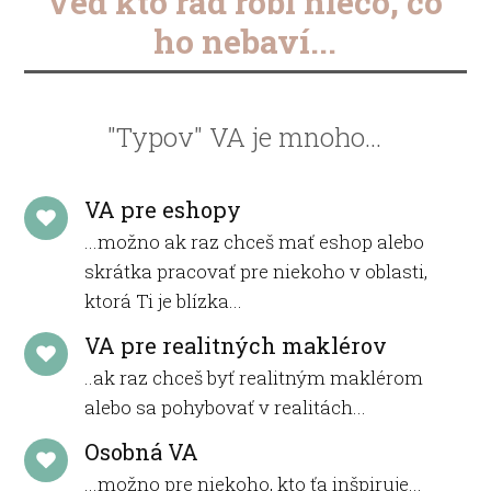
Veď kto rád robí niečo, čo
ho nebaví...
"Typov" VA je mnoho...
VA pre eshopy
...možno ak raz chceš mať eshop alebo
skrátka pracovať pre niekoho v oblasti,
ktorá Ti je blízka...
VA pre realitných maklérov
..ak raz chceš byť realitným maklérom
alebo sa pohybovať v realitách...
Osobná VA
...možno pre niekoho, kto ťa inšpiruje...