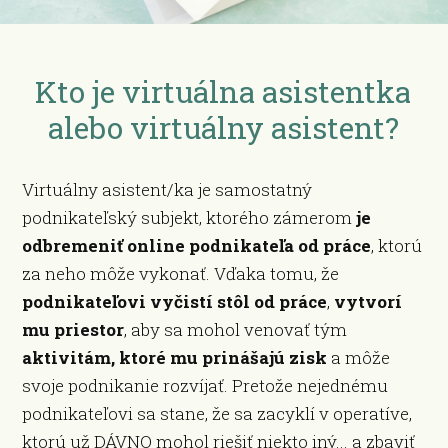
Kto je virtuálna asistentka
alebo virtuálny asistent?
Virtuálny asistent/ka je samostatný
podnikateľský subjekt, ktorého zámerom
je
odbremeniť online podnikateľa od práce
, ktorú
za neho môže vykonať. Vďaka tomu, že
podnikateľovi vyčistí stôl od práce
,
vytvorí
mu priestor
, aby sa mohol venovať tým
aktivitám, ktoré mu prinášajú zisk
a môže
svoje podnikanie rozvíjať. Pretože nejednému
podnikateľovi sa stane, že sa zacyklí v operatíve,
ktorú už DÁVNO mohol riešiť niekto iný... a zbaviť