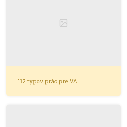
112 typov prác pre VA