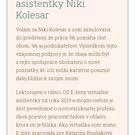
asistentky Niki
Kolesar
Volám sa Niki Kolesar a som zamilovaná
do predstavy, že práca VA pomáha rásť
obom, VA aj podnikateľovi. Výsledkom tejto
vzájomnej podpory je, že obaja môžu byť
z tejto spolupráce obohatení o nové
poznatky, kt. ich môžu kariérne posunúť
ďalej bližšie k svojim snom.
Lektorujem v rámci OZ E-ženy virtuálne
asistentky od roku 2019 a mojím cieľom je
šíriť povedomie o novovzniknutej profesii,
dáva priestor pracovať ľuďom v oblasti,
ktorá im je blízka. Ako virtuálka som mimo
E-žien pracovala pre Katarínu Rusňákovú