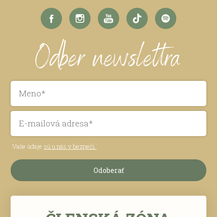
Odber newslettra
Vaše údaje
sú u nás v bezpečí.
Odoberať