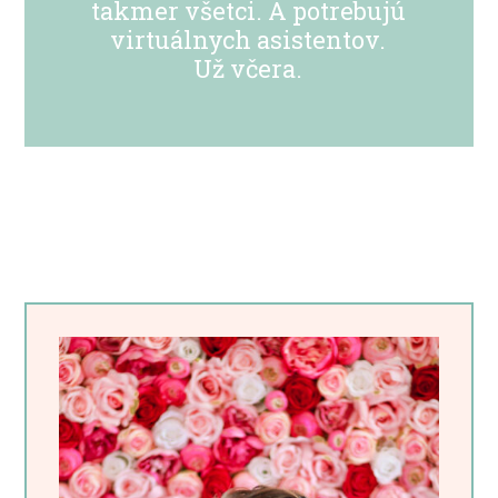
takmer všetci. A potrebujú
virtuálnych asistentov.
Už včera.