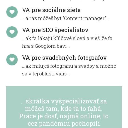
VA pre sociálne siete
...a raz môžeš byt "Content manager"...
VA pre SEO špecialistov
...ak ťa lákajú kľúčové slová a vieš, že ťa
hra s Googlom baví...
VA pre svadobných fotografov
...ak miluješ fotografiu a svadby a možno
sa v tej oblasti vidíš...
...skrátka vyšpecializovať sa
môžeš tam, kde ťa to ťahá.
Práce je dosť, najmä online, to
cez pandémiu pochopili