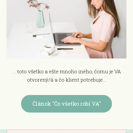
... toto všetko a ešte mnoho iného, čomu je VA
otvorený/á a čo klient potrebuje...
Článok "Čo všetko robí VA"