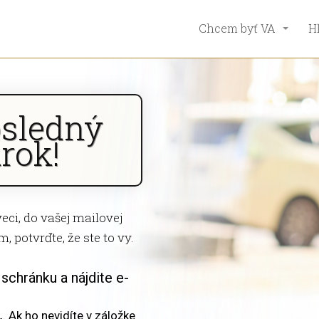
Chcem byť VA
H
osledný
rok!
veci, do vašej mailovej
, potvrďte, že ste to vy.
schránku a nájdite e-
Ak ho nevidíte v záložke