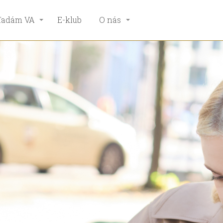
ľadám VA
E-klub
O nás