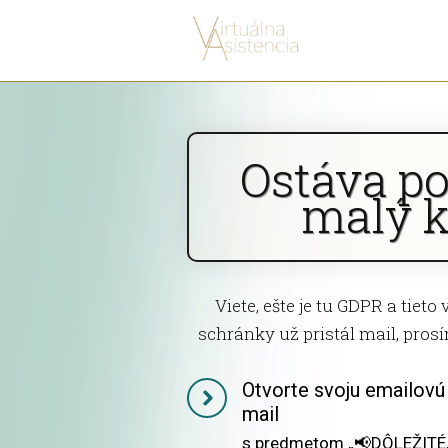
Ostáva p
malý k
Viete, ešte je tu GDPR a tieto 
schránky už pristál mail, prosím
Otvorte svoju emailovú 
mail
s predmetom „📢DÔLEŽITÉ„. 