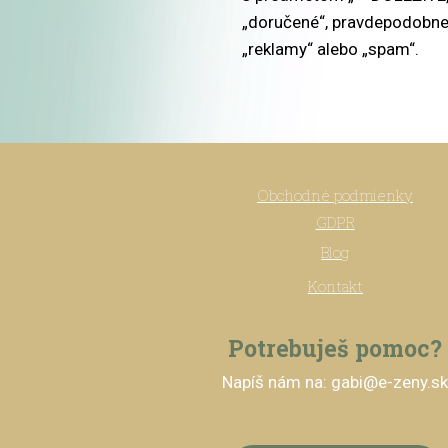
„doručené“, pravdepodobne
„reklamy“ alebo „spam“.
Obchodné podmienky
GDPR
Blog
Kontakt
Potrebuješ pomoc?
Napíš nám na: gabi@e-zeny.s