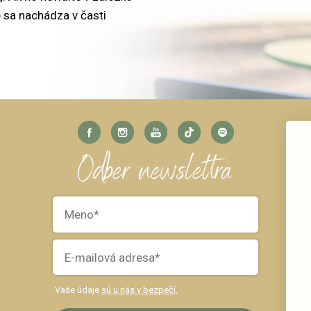
 sa nachádza v časti
Odber newslettra
k
Vaše údaje
sú u nás v bezpečí.