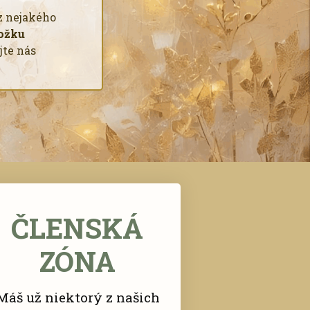
 z nejakého
ložku
jte nás
ČLENSKÁ
ZÓNA
Máš už niektorý z našich