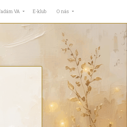
ľadám VA
E-klub
O nás