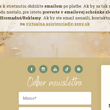
e k stretnutiu obdržíte
emailom
po platbe. Ak by sa tak
du nestalo, pre istotu
preverte v emailovej schránke z
Hromadné/Reklamy
. Ak by ste email nenašli, kontaktu
na
virtualna.asistencia@e-zeny.sk
Odber newslettra