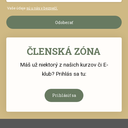
Vaše údaje
sú u nás v bezpečí.
Odoberať
ČLENSKÁ ZÓNA
Máš už niektorý z našich kurzov či E-
klub? Prihlás sa tu:
Prihlásiť sa