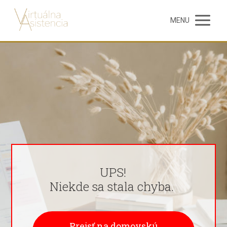
MENU
UPS!
Niekde sa stala chyba.
Prejsť na domovskú