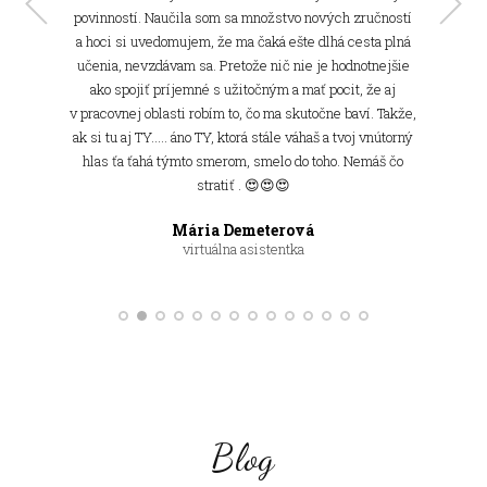
povinností. Naučila som sa množstvo nových zručností
a hoci si uvedomujem, že ma čaká ešte dlhá cesta plná
Zuzana Morovská
učenia, nevzdávam sa. Pretože nič nie je hodnotnejšie
virtuálna asistentka
ako spojiť príjemné s užitočným a mať pocit, že aj
Claudia Carter
v pracovnej oblasti robím to, čo ma skutočne baví. Takže,
virtuálna asistentka
ak si tu aj TY..... áno TY, ktorá stále váhaš a tvoj vnútorný
Alexandra Plančárová
Veronika Tarhovická
Vladimíra Dluhošová
Monika Pažitná
hlas ťa ťahá týmto smerom, smelo do toho. Nemáš čo
virtuálna asistentka
virtuálna asistentka
virtuálna asistentka
virtuálna asistentka
Gabriela Sojčáková
Jana Borárosová
Anka Borgulová
stratiť . 😍😍😍
virtuálna asistentka
virtuálna asistentka
virtuálna asistentka
Ivica Šmelková
virtuálna asistentka
Barbora Kvasničková Havranová
Mária Demeterová
virtuálna asistentka
virtuálna asitentka
Jarka Cenker Andrejowská
virtuálna asistentka
Blog