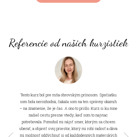
Referencie od našich kurzistiek
Tento kurz bol pre mňa obrovským prínosom. Spočiatku
som bola nerozhodná, čakala som na ten správny okamih
– na znamenie, že je čas. A ono to prišlo. Kurz si ku mne
našiel cestu presne vtedy, keď som to najviac
potrebovala. Pomohol mi nájsť smer, ktorým sa chcem
Erika Chropeň Turzová
uberať, a objaviť svoj priestor, ktorý mi robí radosť a dáva
virtuálna asistentka
mi možnosť oddýchnuť si od každodenných materských