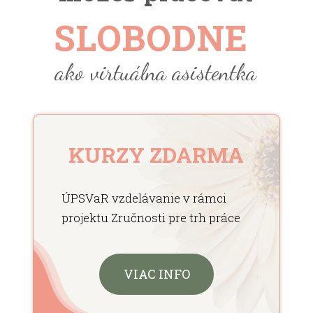
SLOBODNE
ako virtuálna asistentka
KURZY ZDARMA
ÚPSVaR vzdelávanie v rámci
projektu Zručnosti pre trh práce
VIAC INFO