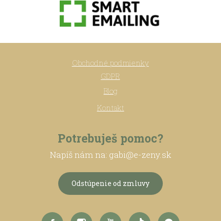
Obchodné podmienky
GDPR
Blog
Kontakt
Potrebuješ pomoc?
Napíš nám na: gabi@e-zeny.sk
Odstúpenie od zmluvy