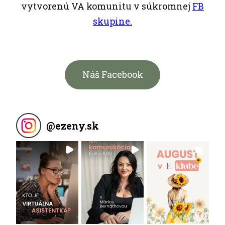
vytvorenú VA komunitu v súkromnej
FB
skupine.
Náš Facebook
@
ezeny.sk