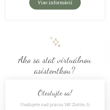
Viac informácií
Ako sa stať virtuálnou
asistentkou?
Otestujte sa!
Uvažujete nad prácou VA? Zistite, či