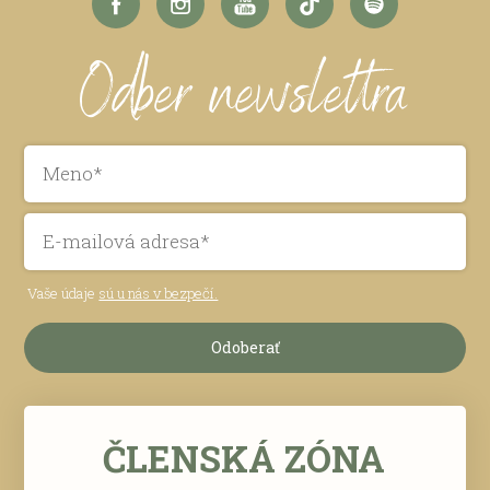
Odber newslettra
Vaše údaje
sú u nás v bezpečí.
Odoberať
ČLENSKÁ ZÓNA