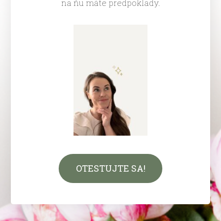
na ňu máte predpoklady.
OTESTUJTE SA!