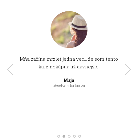
Mňa začína mrzieť jedna vec… že som tento
kurz nekúpila už dávnejšie!
Maja
absolventka kurzu
Katka
Beata
absolventka kurzu
absolventka kurzu
Anna B.
absolventka kurzu
Monika
absolventka kurzu