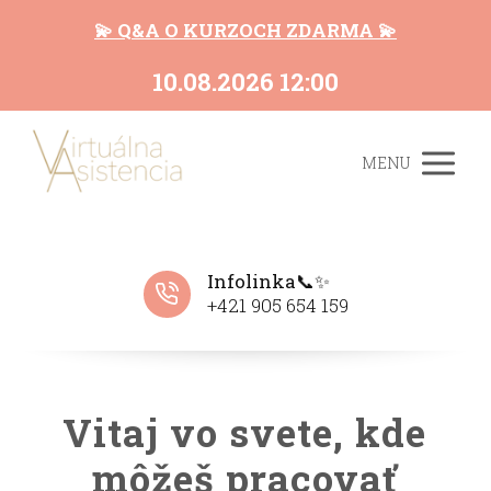
💫 Q&A O KURZOCH ZDARMA 💫
10.08.2026 12:00
MENU
Infolinka📞✨
+421 905 654 159
Vitaj vo svete, kde
môžeš pracovať