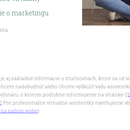
ie o marketingu
enta
e aj základné informácie o zručnostiach, ktoré sa od vi
 chcete nadobudnúť alebo chcete vyškoliť vašu asistent
ebináru, o ktorom podrobne informujeme na stránke C
?
Pre profesionálne virtuálne asistentky navrhujeme ab
o na našom webe
).