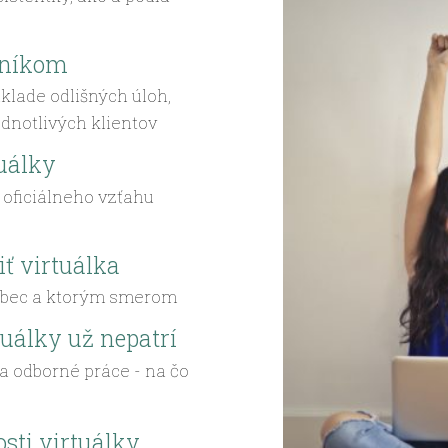
nníkom
lade odlišných úloh,
ednotlivých klientov
tuálky
oficiálneho vzťahu
ť virtuálka
 vôbec a ktorým smerom
tuálky už nepatrí
za odborné práce - na čo
sti virtuálky