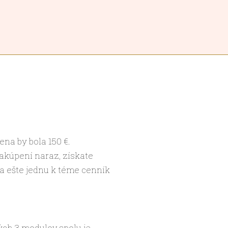
na by bola 150 €.
zakúpení naraz, získate
 a ešte jednu k téme cenník
ých 3 modulov spolu je