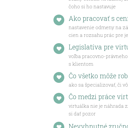
čoho si ho nastavuje
Ako pracovať s ce
nastavenie odmeny na zák
cien a rozsahu prác pre j
Legislatíva pre vir
voľba pracovno-právneho 
s klientom
Čo všetko môže robi
ako sa špecializovať, či
Čo medzi práce vir
virtuálka nie je náhrada 
si dať pozor
Nevyhnutné zručno