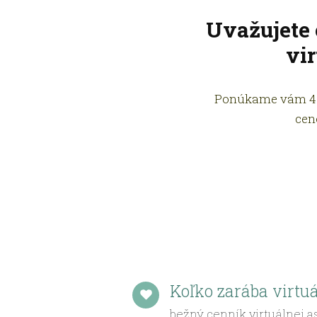
Uvažujete 
vir
Ponúkame vám 45-
cen
Koľko zarába virtu
bežný cenník virtuálnej a