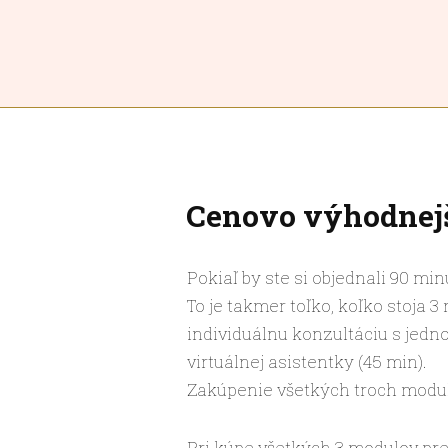
Cenovo výhodnejš
Pokiaľ by ste si objednali 90 mi
To je takmer toľko, koľko stoja 
individuálnu konzultáciu s jedn
virtuálnej asistentky (45 min).
Zakúpenie všetkých troch modul
Pri kúpe všetkých 3 modulov pre