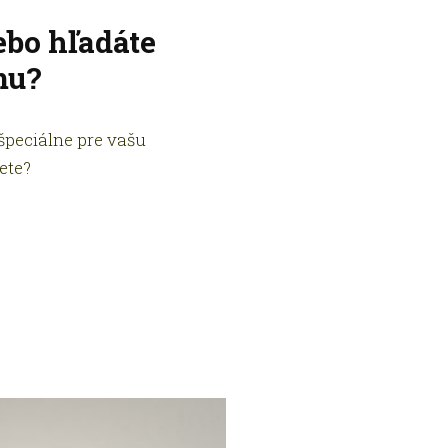
ebo hľadáte
mu?
peciálne pre vašu
ete?