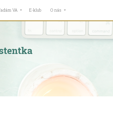
ľadám VA
E-klub
O nás
istentka