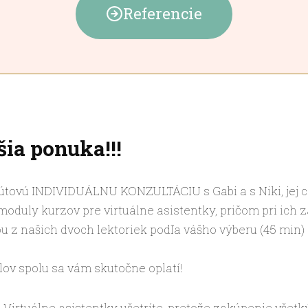
Referencie
ia ponuka!!!
nútovú INDIVIDUÁLNU KONZULTÁCIU s Gabi a s Niki, jej ce
3 moduly kurzov pre virtuálne asistentky, pričom pri ich 
ou z našich dvoch lektoriek podľa vášho výberu (45 min)
ov spolu sa vám skutočne oplatí!
 Virtuálne asistentky ušetríte, pretože zakúpenie všetk