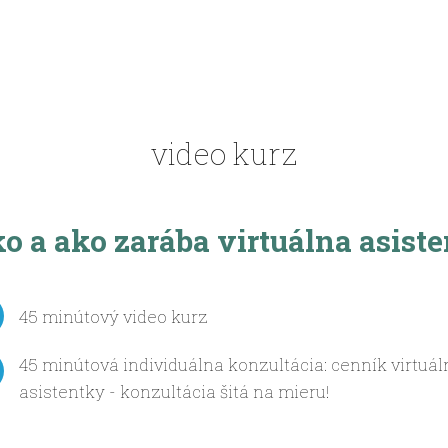
video kurz
o a ako zarába virtuálna
asist
45 minútový video kurz
45 minútová individuálna konzultácia: cenník virtuál
asistentky - konzultácia šitá na mieru!