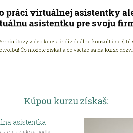
o práci virtuálnej asistentky al
tuálnu asistentku pre svoju fir
minútový video kurz a individuálnu konzultáciu šitú š
otvorbu! Čo môžete získať a čo všetko sa na kurze dozvi
Kúpou kurzu získaš:
álna asistentka
sistentky, ako a podľa