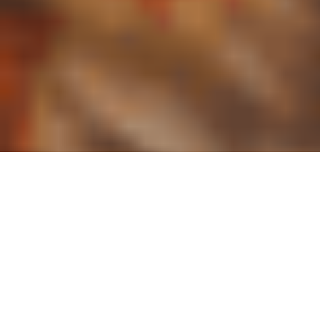
Spolu sa spomalíme pred
vianočným kolotočom a budeme